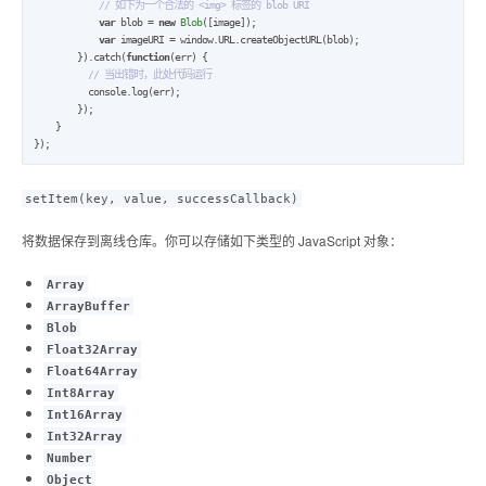
// 如下为一个合法的 <img> 标签的 blob URI
var
 blob = 
new
Blob
([image]);

var
 imageURI = window.URL.createObjectURL(blob);

        }).catch(
function
(err) {

// 当出错时，此处代码运行
          console.log(err);

        });

    }

});
setItem(key, value, successCallback)
将数据保存到离线仓库。你可以存储如下类型的 JavaScript 对象：
Array
ArrayBuffer
Blob
Float32Array
Float64Array
Int8Array
Int16Array
Int32Array
Number
Object