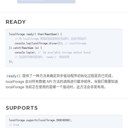
READY
localforage.ready().then(
function
() {

// 当 localforage 将指定驱动初始化完成时，此处代码运行
    console.log(localforage.driver()); 
// LocalStorage
}).catch(
function
 (e) {

    console.log(e); 
// `No available storage method found.`
// 当没有可用的驱动时，`ready()` 将会失败
});
提供了一种方法来确定异步驱动程序初始化过程是否已完成，
ready()
localForage 会对所有数据 API 方法的调用进行缓冲排序。当我们需要知道
localForage 当前正在使用的是哪一个驱动时，此方法会非常有用。
SUPPORTS
// true