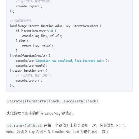
// 当出错时，此处代码运行
    console.log(err);

});

// 提前退出迭代：
localforage.iterate(
function
(value, key, iterationNumber) {

if
 (iterationNumber < 
3
) {

        console.log([key, value]);

    } 
else
 {

return
 [key, value];

    }

}).then(
function
(result) {

    console.log(
'Iteration has completed, last iterated pair:'
);

    console.log(result);

}).catch(
function
(err) {

// 当出错时，此处代码运行
    console.log(err);

});
iterate(iteratorCallback, successCallback)
迭代数据仓库中的所有 value/key 键值对。
在每一个键值对上都会调用一次，其参数如下： 1.
iteratorCallback
value 为值 2. key 为键名 3. iterationNumber 为迭代索引 - 数字