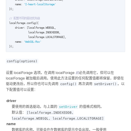
    name: 
'I-heart-localStorage'
});

// 配置不同的驱动优先级
localforage.config({

    driver: [localforage.WEBSQL,

             localforage.INDEXEDDB,

             localforage.LOCALSTORAGE],

    name: 
'WebSQL-Rox'
});
config(options)
设置 localForage 选项。在调用 localForage
前
必先调用它，但可以在
localForage 被加载后调用。使用此方法设置的任何配置值都将保留，即使在
驱动更改后，所以你也可以先调用
再次调用
。以
config()
setDriver()
下配置值可以设置：
driver
要使用的首选驱动。与上面的
的值格式相同。
setDriver
默认值：
[localforage.INDEXEDDB,
localforage.WEBSQL, localforage.LOCALSTORAGE]
name
数据库的名称。可能会在在数据库的提示中会出现。一般使用