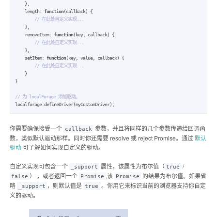
    },

    length: 
function
(callback) {

// 在此处自定义实现...
    },

    removeItem: 
function
(key, callback) {

// 在此处自定义实现...
    },

    setItem: 
function
(key, value, callback) {

// 在此处自定义实现...
    }

}

// 为 localForage 添加驱动。
localforage.defineDriver(myCustomDriver);
你需要确保接受一个
参数，并且将同样的几个参数传递给回调函
callback
数，类似默认驱动那样。同时你还需要 resolve 或 reject Promise。通过
默认
驱动
可了解如何实现自定义的驱动。
自定义实现可包含一个
属性，该属性为布尔值（
/
_support
true
） ，或者返回一个
,该
的结果为布尔值。如果省
false
Promise
Promise
略
，则默认值是
。你用它来标识当前的浏览器支持你自定
_support
true
义的驱动。