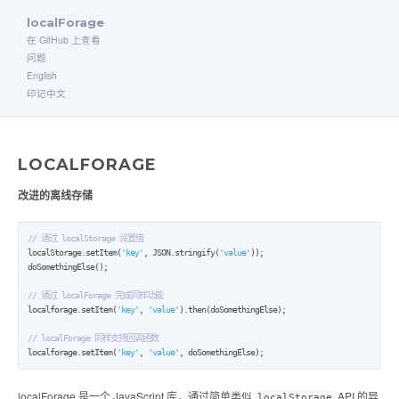
localForage
在 GitHub 上查看
问题
English
印记中文
LOCALFORAGE
改进的离线存储
// 通过 localStorage 设置值
localStorage.setItem(
'key'
, JSON.stringify(
'value'
));

doSomethingElse();

// 通过 localForage 完成同样功能
localforage.setItem(
'key'
, 
'value'
).then(doSomethingElse);

// localForage 同样支持回调函数
localforage.setItem(
'key'
, 
'value'
, doSomethingElse);
localForage 是一个 JavaScript 库，通过简单类似
API 的异
localStorage