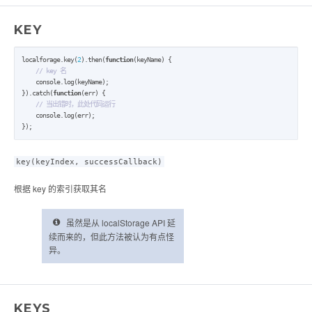
KEY
localforage.key(
2
).then(
function
(keyName) {

// key 名
    console.log(keyName);

}).catch(
function
(err) {

// 当出错时，此处代码运行
    console.log(err);

});
key(keyIndex, successCallback)
根据 key 的索引获取其名
虽然是从 localStorage API 延
续而来的，但此方法被认为有点怪
异。
KEYS