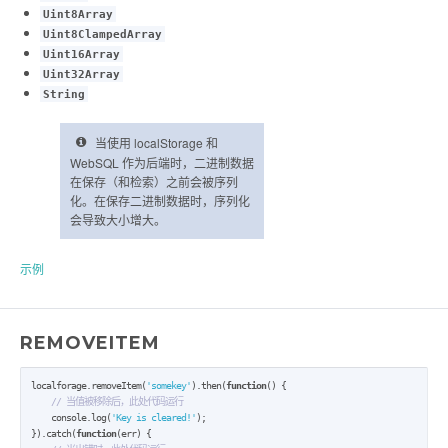
Uint8Array
Uint8ClampedArray
Uint16Array
Uint32Array
String
当使用 localStorage 和
WebSQL 作为后端时，二进制数据
在保存（和检索）之前会被序列
化。在保存二进制数据时，序列化
会导致大小增大。
示例
REMOVEITEM
localforage.removeItem(
'somekey'
).then(
function
() {

// 当值被移除后，此处代码运行
    console.log(
'Key is cleared!'
);

}).catch(
function
(err) {
