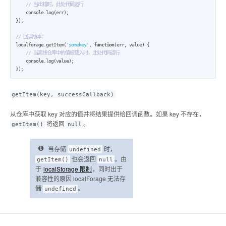
// 当出错时，此处代码运行
    console.log(err);

});

// 回调版本：
localforage.getItem(
'somekey'
, 
function
(err, value) {

// 当离线仓库中的值被载入时，此处代码运行
    console.log(value);

});
getItem(key, successCallback)
从仓库中获取 key 对应的值并将结果提供给回调函数。如果 key 不存在，
将返回
。
getItem()
null
当存储
时，
undefined
也会返回
。由
getItem()
null
于
localStorage 限制
，同时出于
兼容性的原因 localForage 无法存
储
。
undefined