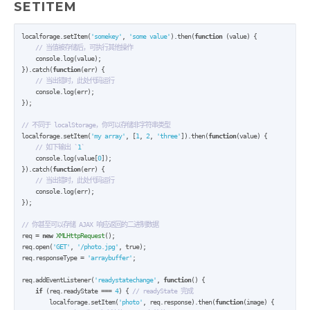
SETITEM
localforage.setItem(
'somekey'
, 
'some value'
).then(
function
 (value) {

// 当值被存储后，可执行其他操作
    console.log(value);

}).catch(
function
(err) {

// 当出错时，此处代码运行
    console.log(err);

});

// 不同于 localStorage，你可以存储非字符串类型
localforage.setItem(
'my array'
, [
1
, 
2
, 
'three'
]).then(
function
(value) {

// 如下输出 `
1
`
    console.log(value[
0
]);

}).catch(
function
(err) {

// 当出错时，此处代码运行
    console.log(err);

});

// 你甚至可以存储 AJAX 响应返回的二进制数据
req = 
new
XMLHttpRequest
();

req.open(
'GET'
, 
'/photo.jpg'
, true);

req.responseType = 
'arraybuffer'
;

req.addEventListener(
'readystatechange'
, 
function
() {

if
 (req.readyState === 
4
) { 
// readyState 完成
        localforage.setItem(
'photo'
, req.response).then(
function
(image) {
