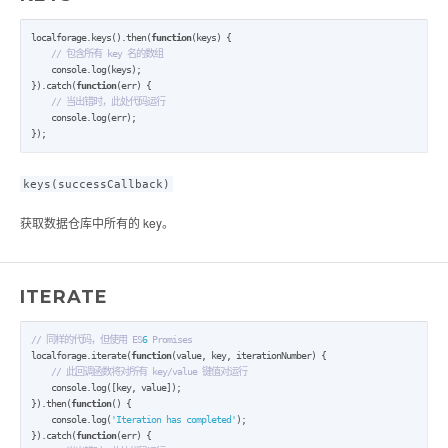
localforage.keys().then(
function
(keys) {

// 包含所有 key 名的数组
    console.log(keys);

}).catch(
function
(err) {

// 当出错时，此处代码运行
    console.log(err);

});
keys(successCallback)
获取数据仓库中所有的 key。
ITERATE
// 同样的代码，但使用 ES
6
 Promises
localforage.iterate(
function
(value, key, iterationNumber) {

// 此回调函数将对所有 key/value 键值对运行
    console.log([key, value]);

}).then(
function
() {

    console.log(
'Iteration has completed'
);

}).catch(
function
(err) {
