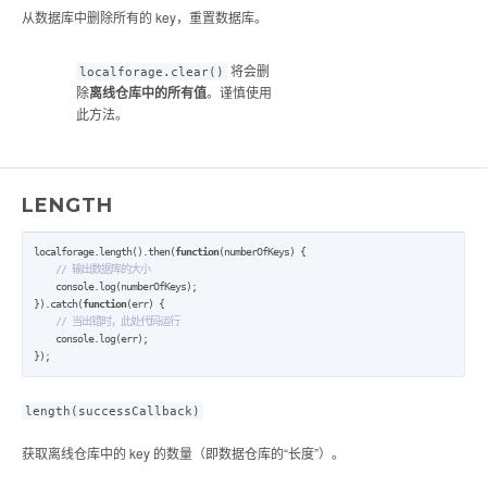
从数据库中删除所有的 key，重置数据库。
将会删
localforage.clear()
除
离线仓库中的所有值
。谨慎使用
此方法。
LENGTH
localforage.length().then(
function
(numberOfKeys) {

// 输出数据库的大小
    console.log(numberOfKeys);

}).catch(
function
(err) {

// 当出错时，此处代码运行
    console.log(err);

});
length(successCallback)
获取离线仓库中的 key 的数量（即数据仓库的“长度”）。