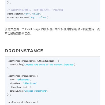
});

// 设置某个数据仓库 key 的值不会影响到另一个数据仓库
store.setItem(
"key"
, 
"value"
);

otherStore.setItem(
"key"
, 
"value
2
"
);
创建并返回一个 localForage 的新实例。每个实例对象都有独立的数据库，而
不会影响到其他实例。
DROPINSTANCE
localforage.dropInstance().then(
function
() {

  console.log(
'Dropped the store of the current instance'
).

});

localforage.dropInstance({

  name: 
"otherName"
,

  storeName: 
"otherStore"
}).then(
function
() {

  console.log(
'Dropped otherStore'
).

});

localforage.dropInstance({
