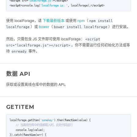
<
script
 src=
"localforage.js"
><
/script
>

<
script
>console.log(
'localforage is: '
, localforage);<
/script
>
使用 localForage，请
下载最新版本
或使用
npm
（
npm install
）或
bower
（
）进行安装。
localforage
bower install localforage
然后，只需包含 JS 文件即可使用 localForage：
<script
。你不需要运行任何初始化方法或等
src="localforage.js"></script>
待
事件。
onready
数据 API
获取或设置离线仓库中的数据的 API。
GETITEM
localforage.getItem(
'somekey'
).then(
function
(value) {

// 当离线仓库中的值被载入时，此处代码运行
    console.log(value);

}).catch(
function
(err) {
